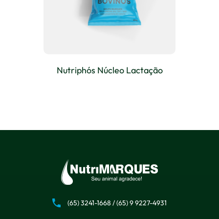
Nutriphós Núcleo Lactação
(65) 3241-1668
/
(65) 9 9227-4931