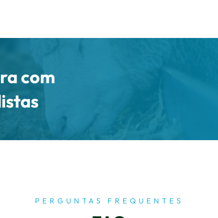
ora com
istas
PERGUNTAS FREQUENTES