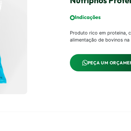
Nutriphós Prote
Indicações
Produto rico em proteina, 
alimentação de bovinos na 
PEÇA UM ORÇAME