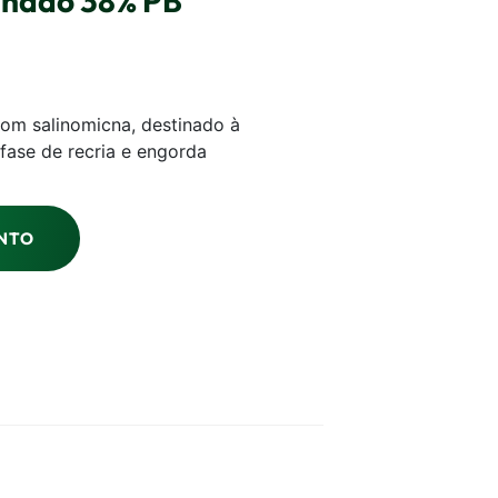
inado 38% PB
com salinomicna, destinado à
fase de recria e engorda
NTO